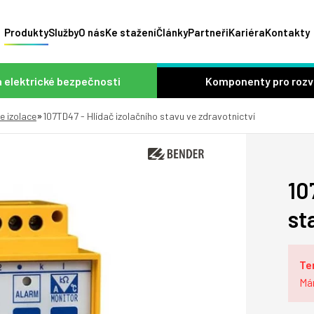
Produkty
Služby
O nás
Ke stažení
Články
Partneři
Kariéra
Kontakty
 elektrické bezpečnosti
Komponenty pro roz
»
e izolace
107TD47 - Hlídač izolačního stavu ve zdravotnictví
10
st
Te
Má