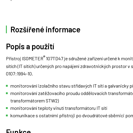
Rozšířené informace
Popis a použití
®
Přístroj ISOMETER
107TD47 je sdružené zařízení určené k moni
sítích (IT sítích) určených pro napájení zdravotnických prostor 
0107:1994-10.
monitorování izolačního stavu střídavých IT sítí a galvanick
monitorování zatěžovacího proudu oddělovacích transformátor
transformátorem STW2)
monitorování teploty vinutí transformátoru IT sítí
komunikace s ostatními přístroji po dvoudrátové sběrnici p
Funkce