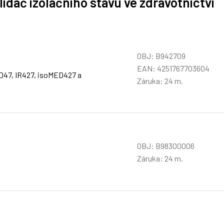
lídač izolačního stavu ve zdravotnictví
OBJ: B942709
EAN: 4251767703604
TD47, IR427, isoMED427 a
Záruka: 24 m.
OBJ: B98300006
Záruka: 24 m.