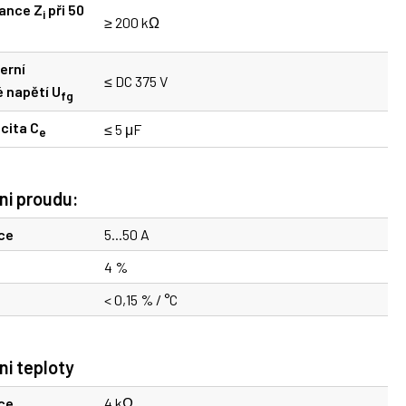
dance Z
při 50
i
≥ 200 kΩ
erní
≤ DC 375 V
 napětí U
fg
cita C
≤ 5 μF
e
ni proudu:
ce
5...50 A
4 %
< 0,15 % / °C
ni teploty
ce
4 kΩ