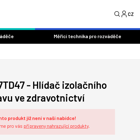
CZ
S
váděče
Měřicí technika pro rozváděče
7TD47 - Hlídač izolačního
avu ve zdravotnictví
nto produkt již není v naší nabídce!
me pro vás
připraveny nahrazující produkty
.