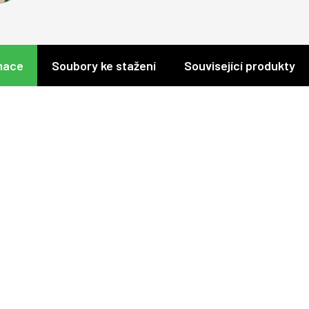
mace
Soubory ke stažení
Související produkty