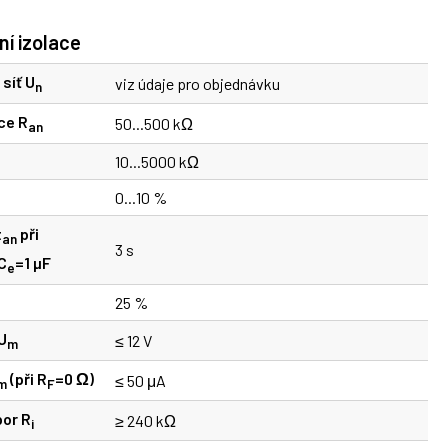
í izolace
síť U
viz údaje pro objednávku
n
ce R
50...500 kΩ
an
10...5000 kΩ
0...10 %
t
při
an
3 s
C
=1 µF
e
25 %
U
≤ 12 V
m
(při R
=0 Ω)
≤ 50 μA
m
F
por R
≥ 240 kΩ
i