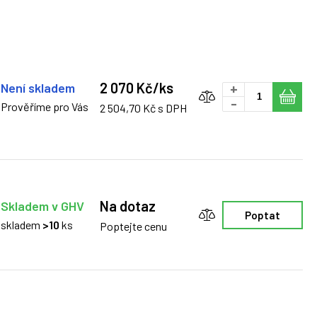
2 070 Kč/ks
Není skladem
+
-
Prověříme pro Vás
2 504,70 Kč s DPH
Na dotaz
Skladem v GHV
Poptat
skladem
>10
ks
Poptejte cenu