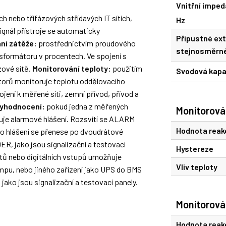
Vnitřní impe
h nebo třífázových střídavých IT sítích,
Hz
gnál přístroje se automaticky
Přípustné ext
ní zátěže:
prostřednictvím proudového
stejnosměrné
sformátoru v procentech. Ve spojení s
ové sítě.
Monitorování teploty:
použitím
Svodová kapa
torů monitoruje teplotu oddělovacího
ojení k měřené síti, zemní přívod, přívod a
yhodnocení:
pokud jedna z měřených
Monitorová
uje alarmové hlášení. Rozsvítí se ALARM
Hodnota reak
oto hlášení se přenese po dvoudrátové
ER, jako jsou signalizační a testovací
Hystereze
ů nebo digitálních vstupů umožňuje
Vliv teploty
lampu, nebo jiného zařízení jako UPS do BMS
 jako jsou signalizační a testovací panely.
Monitorová
Hodnota reak