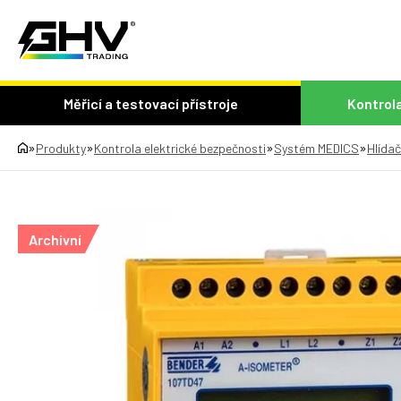
Měřicí a testovací přístroje
Kontrola
»
»
»
»
Produkty
Kontrola elektrické bezpečnosti
Systém MEDICS
Hlídač
Archivní