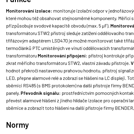
Monitorování izolace:
monitoruje izolační odpor v jednofázovýc
které mohou též obsahovat stejnosměrné komponenty. Měřicí si
přizpůsobuje svodové kapacitě obvodu (max. 5 µF).
Monitorová
transformátoru STW2 přístroj sleduje zatížení oddělovacího tran
třífázovým adaptérem LSD470 je možné monitorovat také třífáz
termočlánků PTC umístěných ve vinutí oddělovacích transformá
transformátoru
Monitorování připojení:
přístroj kontroluje přip
zkrat měřicího transformátoru STW2, vlastní závadu přístroje.
V
hodnot překročí nastavenou prahovou hodnotu, přístroj signaliz
LED, přepne alarmové relé a zobrazí se hlášení na LC displeji. T
sběrnici RS485 (s BMS protokolem) na další přístroje firmy BEND
panely.
Převodník signálu:
prostřednictvím pomocných kontakt
převést alarmové hlášení z jiného hlídače izolace pro operační 
sběrnice a zobrazit toto hlášení na další přístroje firmy BENDER,
Normy