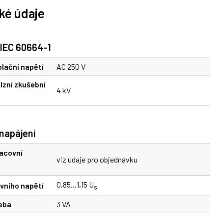
ké údaje
 IEC 60664-1
lační napětí
AC 250 V
lzní zkušební
4 kV
napájení
acovní
viz údaje pro objednávku
0,85...1,15 U
vního napětí
s
eba
3 VA