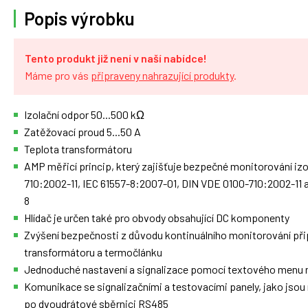
Popis výrobku
Tento produkt již není v naší nabídce!
Máme pro vás
připraveny nahrazující produkty
.
Izolační odpor 50...500 kΩ
Zatěžovací proud 5...50 A
Teplota transformátoru
AMP měřicí princip, který zajišťuje bezpečné monitorování iz
710:2002-11, IEC 61557-8:2007-01, DIN VDE 0100-710:2002-11 
8
Hlídač je určen také pro obvody obsahující DC komponenty
Zvýšení bezpečnosti z důvodu kontinuálního monitorování při
transformátoru a termočlánku
Jednoduché nastavení a signalizace pomocí textového menu na
Komunikace se signalizačními a testovacími panely, jako js
po dvoudrátové sběrnici RS485