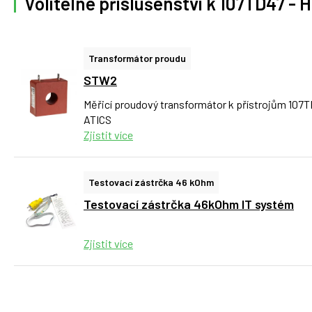
Volitelné příslušenství k 107TD47 - H
Transformátor proudu
STW2
Měřicí proudový transformátor k přístrojům 107
ATICS
Zjistit více
Testovací zástrčka 46 kOhm
Testovací zástrčka 46kOhm IT systém
Zjistit více