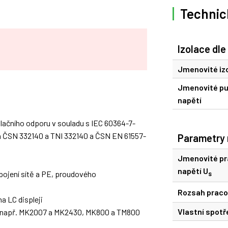
Technic
Izolace dle
Jmenovité izo
Jmenovité pu
napětí
olačního odporu v souladu s IEC 60364-7-
a ČSN 332140 a TNI 332140 a ČSN EN 61557-
Parametry 
Jmenovité pr
napětí U
pojení sítě a PE, proudového
s
Rozsah praco
 LC displeji
Vlastní spotř
ou např. MK2007 a MK2430, MK800 a TM800