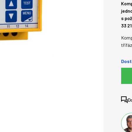
Komp
jedno
s po
33 21
Kompa
třifá
Dost
D