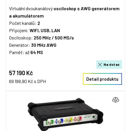
Virtuální dvoukanálový
osciloskop s AWG generátorem
a akumulátorem
Počet kanálů:
2
Připojení:
WIFI, USB, LAN
Osciloskop:
250 MHz / 50
0 MS/s
Generátor:
30 MHz AWG
Paměť: až
64 MS
Na dotaz
57 190 Kč
Detail produktu
69 199,90 Kč s DPH