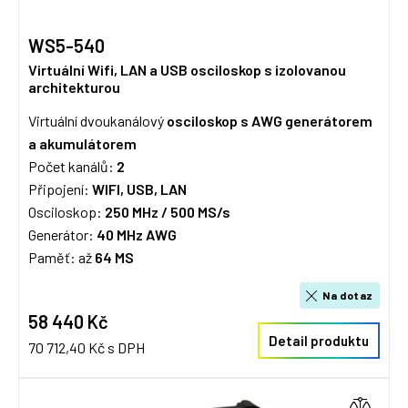
WS5-540
Virtuální Wifi, LAN a USB osciloskop s izolovanou
architekturou
Virtuální dvoukanálový
osciloskop s AWG generátorem
a akumulátorem
Počet kanálů:
2
Připojení:
WIFI, USB, LAN
Osciloskop:
250 MHz / 50
0 MS/s
Generátor:
40 MHz AWG
Paměť: až
64 MS
Na dotaz
58 440 Kč
Detail produktu
70 712,40 Kč s DPH