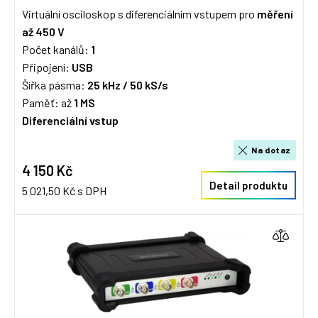
Virtuální osciloskop s diferenciálním vstupem pro
měření
až 450 V
Počet kanálů:
1
Připojení:
USB
Šířka pásma:
25 kHz /
50 kS/s
Paměť: až
1 MS
Diferenciální vstup
Na dotaz
4 150 Kč
Detail produktu
5 021,50 Kč s DPH