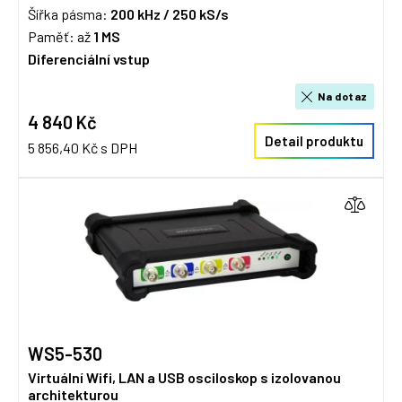
Šířka pásma:
200 kHz / 2
50 kS/s
Paměť: až
1 MS
Diferenciální vstup
Na dotaz
4 840 Kč
Detail produktu
5 856,40 Kč s DPH
WS5-530
Virtuální Wifi, LAN a USB osciloskop s izolovanou
architekturou