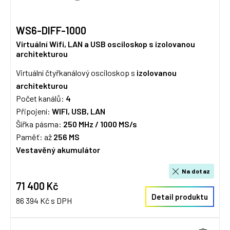
WS6-DIFF-1000
Virtuální Wifi, LAN a USB osciloskop s izolovanou
architekturou
Virtuální čtyřkanálový osciloskop s
izolovanou
architekturou
Počet kanálů:
4
Připojení:
WIFI, USB, LAN
Šířka pásma:
250 MHz / 100
0 MS/s
Paměť: až
256 MS
Vestavěný akumulátor
Na dotaz
71 400 Kč
Detail produktu
86 394 Kč s DPH