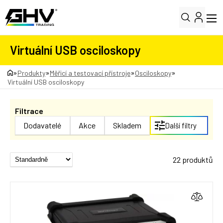
Virtuální USB osciloskopy
»
»
»
»
Produkty
Měřicí a testovací přístroje
Osciloskopy
Virtuální USB osciloskopy
Filtrace
Dodavatelé
Akce
Skladem
Další filtry
22 produktů