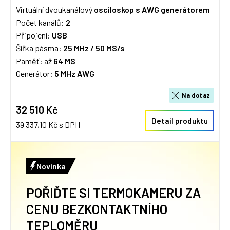
Virtuální dvoukanálový
osciloskop s AWG generátorem
Počet kanálů:
2
Připojení:
USB
Šířka pásma:
25 MHz /
50 MS/s
Paměť: až
64 MS
Generátor:
5 MHz AWG
Na dotaz
32 510 Kč
Detail produktu
39 337,10 Kč s DPH
Novinka
POŘIĎTE SI TERMOKAMERU ZA
CENU BEZKONTAKTNÍHO
TEPLOMĚRU