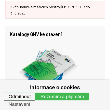
Akční nabídka měřicích přístrojů MI SPEKTER do
31.8.2026
Katalogy GHV ke stažení
Informace o cookies
Odmítnout
Rozumím a přijímám
Prohlédnout
Nastavení