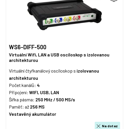
WS6-DIFF-500
Virtuální Wifi, LAN a USB osciloskop s izolovanou
architekturou
Virtuální čtyřkanálový osciloskop s
izolovanou
architekturou
Počet kanálů:
4
Připojení:
WIFI, USB, LAN
Šířka pásma:
250 MHz / 50
0 MS/s
Paměť: až
256 MS
Vestavěný akumulátor
Na dotaz