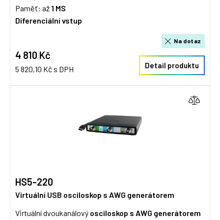
Paměť: až
1 MS
Diferenciální vstup
Na dotaz
4 810 Kč
Detail produktu
5 820,10 Kč s DPH
HS5-220
Virtuální USB osciloskop s AWG generátorem
Virtuální dvoukanálový
osciloskop s AWG generátorem