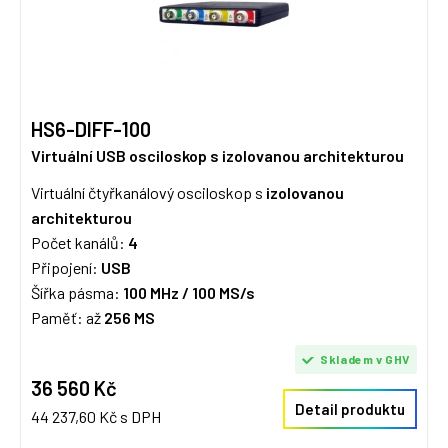
HS6-DIFF-100
Virtuální USB osciloskop s izolovanou architekturou
Virtuální čtyřkanálový osciloskop s
izolovanou
architekturou
Počet kanálů:
4
Připojení:
USB
Šířka pásma:
100 MHz / 10
0 MS/s
Paměť: až
256 MS
Skladem v GHV
36 560 Kč
Detail produktu
44 237,60 Kč s DPH