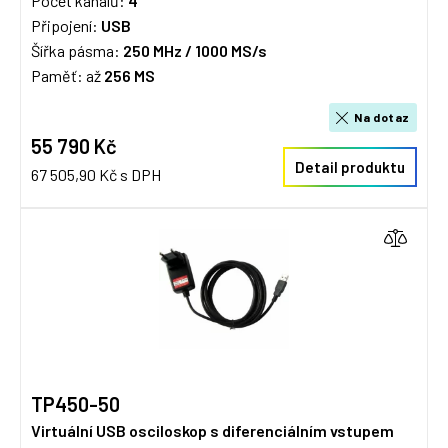
Počet kanálů:
4
Připojení:
USB
Šířka pásma:
250 MHz / 100
0 MS/s
Paměť: až
256 MS
Na dotaz
55 790 Kč
Detail produktu
67 505,90 Kč s DPH
TP450-50
Virtuální USB osciloskop s diferenciálním vstupem