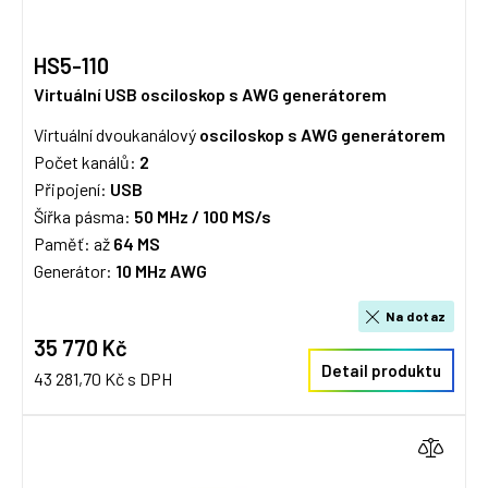
HS5-110
Virtuální USB osciloskop s AWG generátorem
Virtuální dvoukanálový
osciloskop s AWG generátorem
Počet kanálů:
2
Připojení:
USB
Šířka pásma:
50 MHz /
100 MS/s
Paměť: až
64 MS
Generátor:
10 MHz AWG
Na dotaz
35 770 Kč
Detail produktu
43 281,70 Kč s DPH