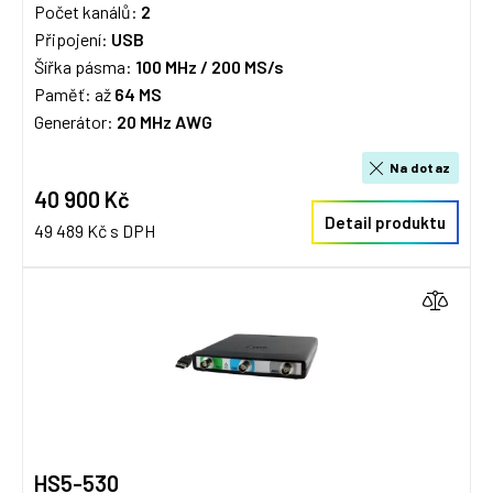
Počet kanálů:
2
Připojení:
USB
Šířka pásma:
100 MHz /
200 MS/s
Paměť: až
64 MS
Generátor:
20 MHz AWG
Na dotaz
40 900 Kč
Detail produktu
49 489 Kč s DPH
HS5-530