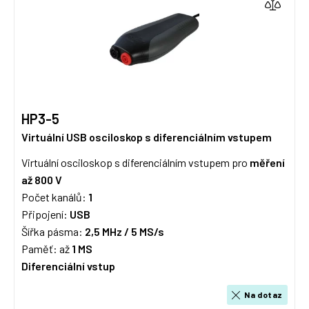
HP3-5
Virtuální USB osciloskop s diferenciálním vstupem
Virtuální osciloskop s diferenciálním vstupem pro
měření
až 800 V
Počet kanálů:
1
Připojení:
USB
Šířka pásma:
2,5 MHz /
5 MS/s
Paměť: až
1 MS
Diferenciální vstup
Na dotaz