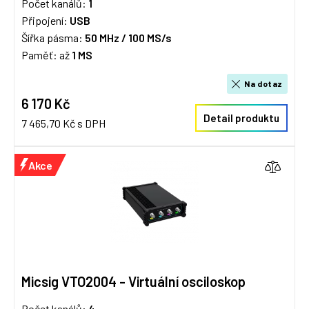
Počet kanálů:
1
Připojení:
USB
Šířka pásma:
50 MHz /
100 MS/s
Paměť: až
1 MS
Na dotaz
6 170 Kč
Detail produktu
7 465,70 Kč s DPH
Akce
Micsig VTO2004 - Virtuální osciloskop
Počet kanálů:
4