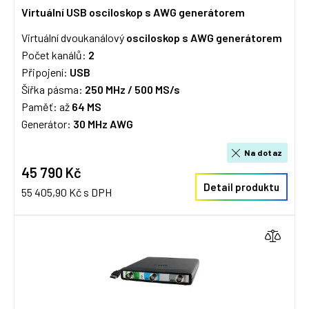
Virtuální USB osciloskop s AWG generátorem
Virtuální dvoukanálový
osciloskop s AWG generátorem
Počet kanálů:
2
Připojení:
USB
Šířka pásma:
250 MHz / 5
00 MS/s
Paměť: až
64 MS
Generátor:
30 MHz AWG
Na dotaz
45 790 Kč
Detail produktu
55 405,90 Kč s DPH