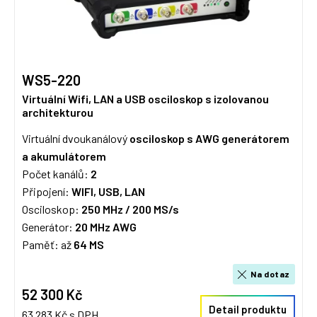
WS5-220
Virtuální Wifi, LAN a USB osciloskop s izolovanou
architekturou
Virtuální dvoukanálový
osciloskop s AWG generátorem
a akumulátorem
Počet kanálů:
2
Připojení:
WIFI, USB, LAN
Osciloskop:
250 MHz / 20
0 MS/s
Generátor:
20 MHz AWG
Paměť: až
64 MS
Na dotaz
52 300 Kč
Detail produktu
63 283 Kč s DPH