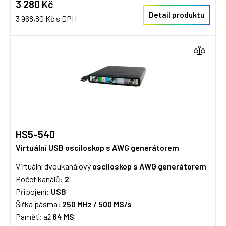
3 280 Kč
Detail produktu
3 968,80 Kč s DPH
HS5-540
Virtuální USB osciloskop s AWG generátorem
Virtuální dvoukanálový
osciloskop s AWG generátorem
Počet kanálů:
2
Připojení:
USB
Šířka pásma:
250 MHz / 5
00 MS/s
Paměť: až
64 MS