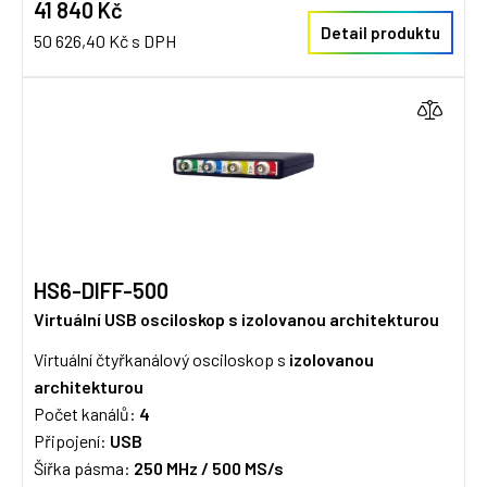
41 840 Kč
Detail produktu
50 626,40 Kč s DPH
HS6-DIFF-500
Virtuální USB osciloskop s izolovanou architekturou
Virtuální čtyřkanálový osciloskop s
izolovanou
architekturou
Počet kanálů:
4
Připojení:
USB
Šířka pásma:
250 MHz / 50
0 MS/s