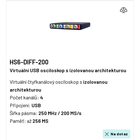
HS6-DIFF-200
Virtuální USB osciloskop s izolovanou architekturou
Virtuální čtyřkanálový osciloskop s
izolovanou
architekturou
Počet kanálů:
4
Připojení:
USB
Šířka pásma:
250 MHz / 20
0 MS/s
Paměť: až
256 MS
Na dotaz