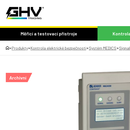
Měřicí a testovací přístroje
Kontrola
»
»
»
»
Produkty
Kontrola elektrické bezpečnosti
Systém MEDICS
Signal
Archivní