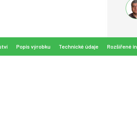
ství
Popis výrobku
Technické údaje
Rozšířené i