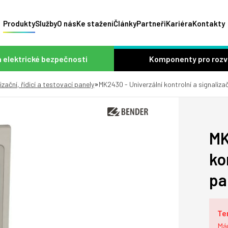
Produkty
Služby
O nás
Ke stažení
Články
Partneři
Kariéra
Kontakty
 elektrické bezpečnosti
Komponenty pro roz
»
izační, řídicí a testovací panely
MK2430 - Univerzální kontrolní a signaliza
MK
ko
pa
Te
Má