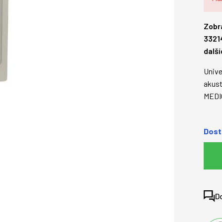
Zobr
3321
dalš
Unive
akust
MEDI
Dost
D