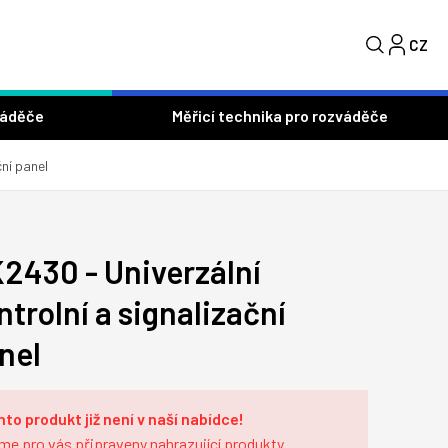
CZ
S
váděče
Měřicí technika pro rozváděče
ční panel
2430 - Univerzální
ntrolní a signalizační
nel
nto produkt již není v naší nabídce!
me pro vás
připraveny nahrazující produkty
.