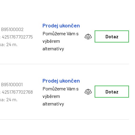
Prodej ukončen
 B95100002
Pomůžeme Vám s
 4251767702775
Dotaz
výběrem
ka: 24 m.
alternativy
Prodej ukončen
 B95100001
Pomůžeme Vám s
 4251767702768
Dotaz
výběrem
ka: 24 m.
alternativy