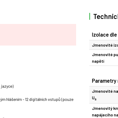
Technic
Izolace dle
Jmenovité izo
Jmenovité pu
napětí
Parametry 
jazyce)
Jmenovité na
U
 hlášením - 12 digitálních vstupů (pouze
s
Jmenovitý km
napájecího na