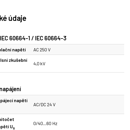
ké údaje
 IEC 60664-1 / IEC 60664-3
lační napětí
AC 250 V
lsní zkušební
4,0 kV
napájení
pájecí napětí
AC/DC 24 V
itočet
0/40...60 Hz
pětí U
s