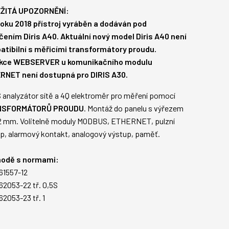
ŽITÁ UPOZORNĚNÍ:
roku 2018 přístroj vyráběn a dodáván pod
ením Diris A40. Aktuální nový model Diris A40 není
atibilní s měřicími transformátory proudu.
nkce WEBSERVER u komunikačního modulu
RNET není dostupná pro DIRIS A30.
analyzátor sítě a 4Q elektroměr pro měření pomocí
NSFORMÁTORŮ PROUDU
. Montáž do panelu s výřezem
2 mm. Volitelně moduly MODBUS, ETHERNET, pulzní
p, alarmový kontakt, analogový výstup, paměť.
hodě s normami:
 61557-12
 62053-22 tř. 0,5S
 62053-23 tř. 1