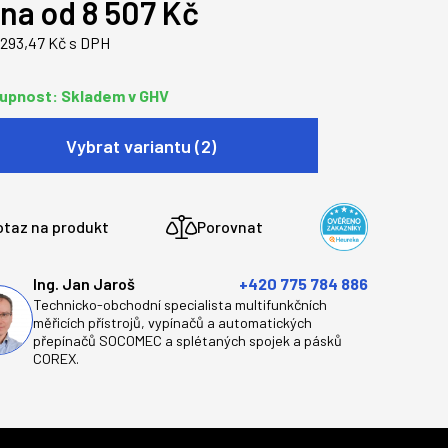
na od 8 507 Kč
 293,47 Kč s DPH
upnost: Skladem v GHV
Vybrat variantu (2)
otaz na produkt
Porovnat
Ing. Jan Jaroš
+420 775 784 886
Technicko-obchodní specialista multifunkčních
měřicích přístrojů, vypínačů a automatických
přepínačů SOCOMEC a splétaných spojek a pásků
COREX.