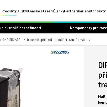
Produkty
Služby
O nás
Ke stažení
Články
Partneři
Kariéra
Kontakty
 elektrické bezpečnosti
Komponenty pro roz
»
sítě
DIRIS A30 - Multifunkční přístroj pro měřicí transformátory
DI
př
tr
Multi
komu