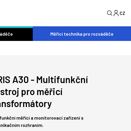
CZ
S
váděče
Měřicí technika pro rozváděče
RIS A30 - Multifunkční
ístroj pro měřicí
ansformátory
funkční měřicí a monitorovací zařízení s
nikačním rozhraním.