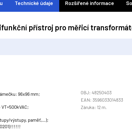
ku
Technické údaje
Rozšířené informace
So
ifunkční přístroj pro měřicí transformát
OBJ: 48250403
 rámečku: 96x96 mm;
EAN: 3596033014833
tě VT=500kVAC;
Záruka: 12 m.
tupy/výstupy, paměť,...);
201)!!!!!!