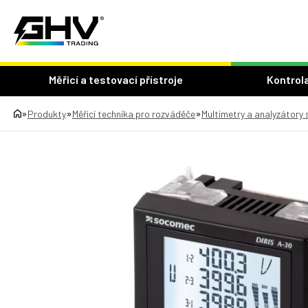
Měřicí a testovací přístroje
Kontrola
»
»
»
Produkty
Měřicí technika pro rozváděče
Multimetry a analyzátory 