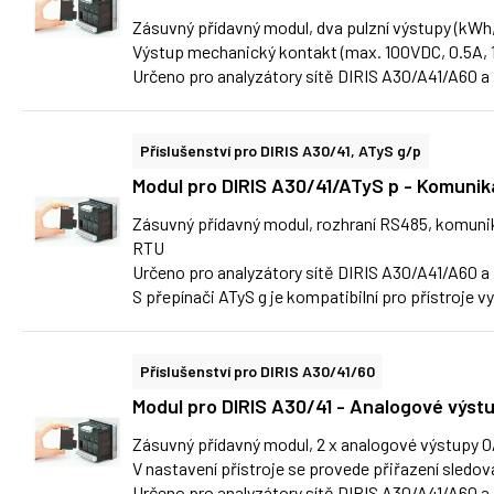
Zásuvný přídavný modul, dva pulzní výstupy (kWh,
Výstup mechanický kontakt (max. 100VDC, 0.5A, 
Určeno pro analyzátory sítě DIRIS A30/A41/A60 a 
Příslušenství pro DIRIS A30/41, ATyS g/p
Modul pro DIRIS A30/41/ATyS p - Komun
Zásuvný přídavný modul, rozhraní RS485, komu
RTU
Určeno pro analyzátory sítě DIRIS A30/A41/A60 a 
S přepínači ATyS g je kompatibilní pro přístroje 
Příslušenství pro DIRIS A30/41/60
Modul pro DIRIS A30/41 - Analogové výs
Zásuvný přídavný modul, 2 x analogové výstupy 0
V nastavení přístroje se provede přiřazení sledov
Určeno pro analyzátory sítě DIRIS A30/A41/A60 a 