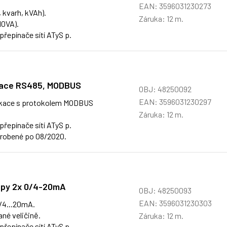
EAN: 3596031230273
 kvarh, kVAh).
Záruka: 12 m.
10VA).
přepínače sítí ATyS p.
ikace RS485, MODBUS
OBJ: 48250092
EAN: 3596031230297
nikace s protokolem MODBUS
Záruka: 12 m.
přepínače sítí ATyS p.
vyrobené po 08/2020.
tupy 2x 0/4-20mA
OBJ: 48250093
EAN: 3596031230303
/4...20mA.
ané veličině.
Záruka: 12 m.
přepínače sítí ATyS p.