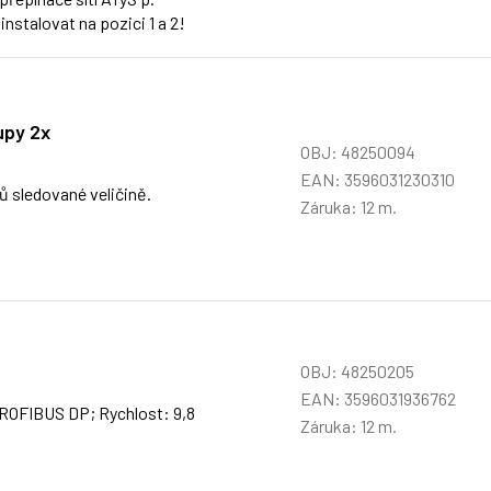
nstalovat na pozici 1 a 2!
upy 2x
OBJ: 48250094
EAN: 3596031230310
ů sledované veličině.
Záruka: 12 m.
OBJ: 48250205
EAN: 3596031936762
PROFIBUS DP; Rychlost: 9,8
Záruka: 12 m.