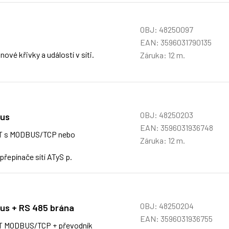
OBJ: 48250097
EAN: 3596031790135
é křivky a událostí v síti.
Záruka: 12 m.
OBJ: 48250203
bus
EAN: 3596031936748
T s MODBUS/TCP nebo
Záruka: 12 m.
přepínače sítí ATyS p.
OBJ: 48250204
us + RS 485 brána
EAN: 3596031936755
T MODBUS/TCP + převodník