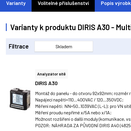
Varianty
Volitelné příslušenství
Popis výrob
Varianty k produktu DIRIS A30 - Mult
Filtrace
Skladem
Analyzátor sítě
DIRIS A30
Montáž do panelu - do otvoru 92x92mm; rozměr
Napájecí napětí=110...400VAC / 120...350VDC;
Měření napětí: NN=50..1039VAC (L-L); pro VN sí
Měření proudu nepřímé x/5A nebo x/1A;
Možnost rozšíření o další moduly (komunikace, vs
POZOR: NÁHRADA ZA PŮVODNÍ DIRIS A40 (48250