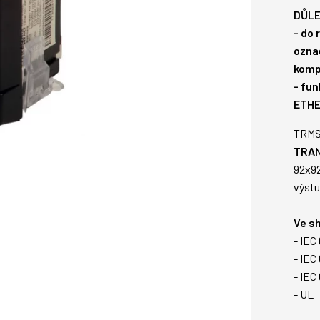
DŮLE
- do 
označ
komp
- fu
ETHE
TRMS 
TRA
92x9
výstu
Ve s
- IEC
- IEC
- IEC
- UL