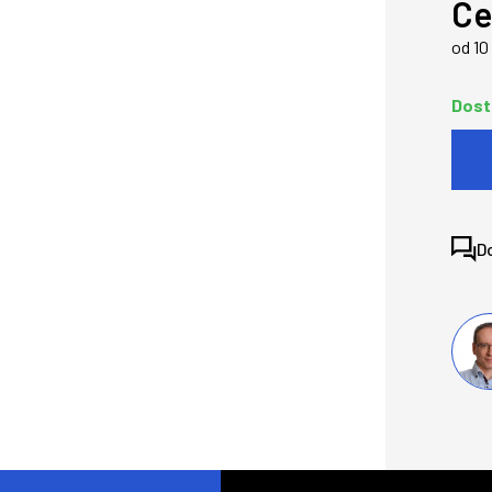
Ce
od 10
Dost
D