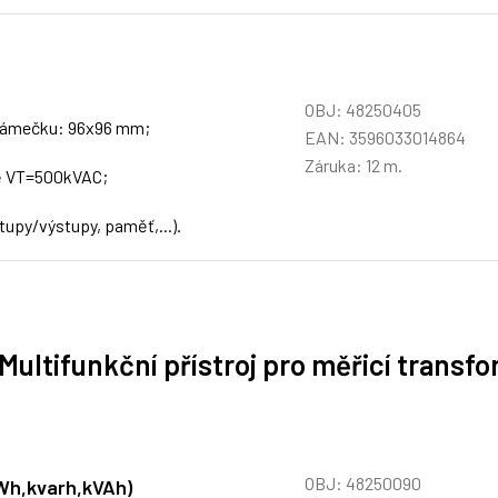
OBJ: 48250405
 rámečku: 96x96 mm;
EAN: 3596033014864
Záruka: 12 m.
tě VT=500kVAC;
tupy/výstupy, paměť,...).
 Multifunkční přístroj pro měřicí transf
OBJ: 48250090
kWh,kvarh,kVAh)