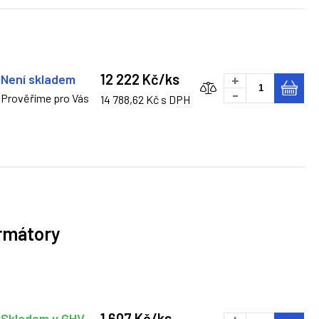
12 222 Kč/ks
Není skladem
+
-
Prověříme pro Vás
14 788,62 Kč s DPH
ormátory
1 607 Kč/ks
Skladem v GHV