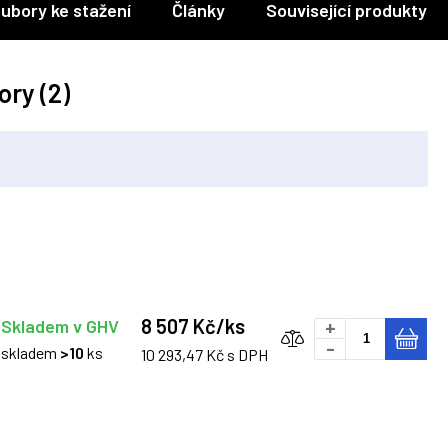
ubory ke stažení
Články
Související produkty
ory (2)
8 507 Kč/ks
Skladem v GHV
+
-
skladem
>10
ks
10 293,47 Kč s DPH