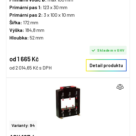
Primární pas 1:
123 x 30 mm
Primární pas 2:
3 x 100 x 10 mm
Šířka:
172 mm
Výška:
184,8 mm
Hloubka:
52 mm
Skladem v GHV
od 1 665 Kč
Detail produktu
od 2 014,65 Kč s DPH
Varianty: 94