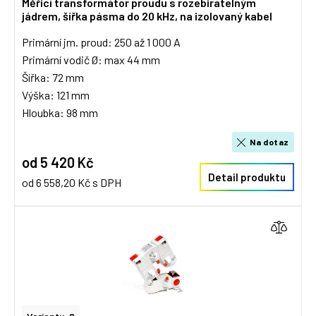
Měřicí transformátor proudu s rozebiratelným
jádrem, šířka pásma do 20 kHz, na izolovaný kabel
Primární jm. proud: 250 až 1 000 A
Primární vodič Ø: max 44 mm
Šířka: 72 mm
Výška: 121 mm
Hloubka: 98 mm
Na dotaz
od 5 420 Kč
Detail produktu
od 6 558,20 Kč s DPH