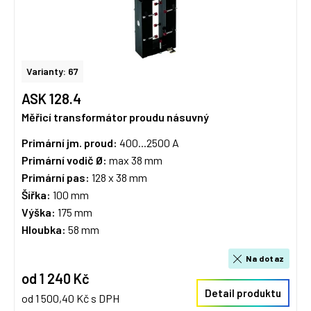
Varianty: 67
ASK 128.4
Měřicí transformátor proudu násuvný
Primární jm. proud:
400...2500 A
Primární vodič Ø:
max 38 mm
Primární pas:
128 x 38 mm
Šířka:
100 mm
Výška:
175 mm
Hloubka:
58 mm
Na dotaz
od 1 240 Kč
Detail produktu
od 1 500,40 Kč s DPH