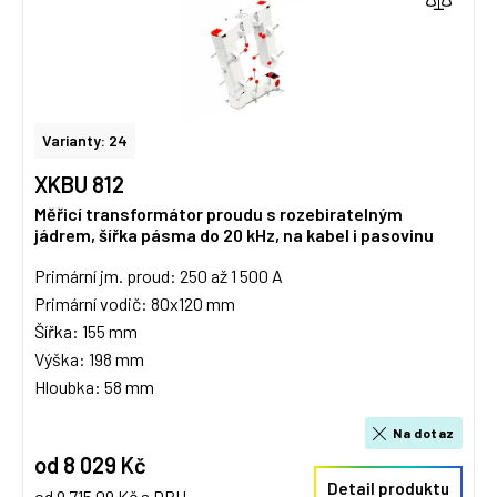
Varianty: 24
XKBU 812
Měřicí transformátor proudu s rozebiratelným
jádrem, šířka pásma do 20 kHz, na kabel i pasovinu
Primární jm. proud: 250 až 1 500 A
Primární vodič: 80x120 mm
Šířka: 155 mm
Výška: 198 mm
Hloubka: 58 mm
Na dotaz
od 8 029 Kč
Detail produktu
od 9 715,09 Kč s DPH