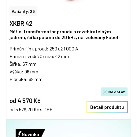
Varianty: 25
XKBR 42
Měřicí transformátor proudu s rozebiratelným
jádrem, šířka pásma do 20 kHz, na izolovaný kabel
Primární jm. proud: 250 až 1 000 A
Primární vodič Ø: max 42 mm
Šířka: 67 mm
Výška: 96 mm
Hloubka: 69 mm
Na dotaz
od 4 570 Kč
Detail produktu
od 5 529,70 Kč s DPH
Novinka