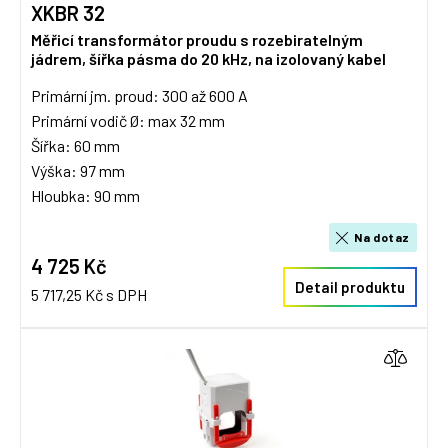
XKBR 32
Měřicí transformátor proudu s rozebiratelným
jádrem, šířka pásma do 20 kHz, na izolovaný kabel
Primární jm. proud: 300 až 600 A
Primární vodič Ø: max 32 mm
Šířka: 60 mm
Výška: 97 mm
Hloubka: 90 mm
Na dotaz
4 725 Kč
Detail produktu
5 717,25 Kč s DPH