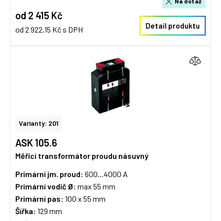
Na dotaz
od 2 415 Kč
Detail produktu
od 2 922,15 Kč s DPH
Varianty: 201
ASK 105.6
Měřicí transformátor proudu násuvný
Primární jm. proud:
600...4000 A
Primární vodič Ø:
max 55 mm
Primární pas:
100 x 55 mm
Šířka:
129 mm