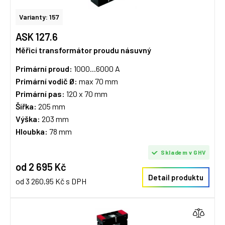
Varianty: 157
ASK 127.6
Měřicí transformátor proudu násuvný
Primární proud:
1000...6000 A
Primární vodič Ø:
max 70 mm
Primární pas:
120 x 70 mm
Šířka:
205 mm
Výška:
203 mm
Hloubka:
78 mm
Skladem v GHV
od 2 695 Kč
Detail produktu
od 3 260,95 Kč s DPH