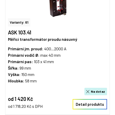
Varianty: 61
ASK 103.41
Měřicí transformátor proudu násuvný
Primární jm. proud:
400...2000 A
Primární vodič Ø:
max 40 mm
Primární pas:
103 x 41 mm
Šířka:
99 mm
Výška:
150 mm
Hloubka:
58 mm
Na dotaz
od 1 420 Kč
Detail produktu
od 1 718,20 Kč s DPH