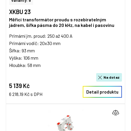
Varianty: 8
XKBU 23
Měřicí transformátor proudu s rozebiratelným
jádrem, šířka pásma do 20 kHz, na kabel i pasovinu
Primární jm. proud: 250 až 400 A
Primární vodič: 20x30 mm
Šířka: 93 mm
Výška: 106 mm
Hloubka: 58 mm
Na dotaz
5 139 Kč
Detail produktu
6 218,19 Kč s DPH