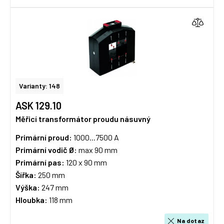
Varianty: 148
ASK 129.10
Měřicí transformátor proudu násuvný
Primární proud:
1000...7500 A
Primární vodič Ø:
max 90 mm
Primární pas:
120 x 90 mm
Šířka:
250 mm
Výška:
247 mm
Hloubka:
118 mm
Na dotaz