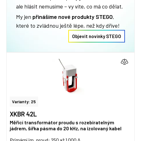
ale hlásit nemusíme – vy víte, co má co dělat.
My jen
přinášíme nové produkty STEGO
,
které to zvládnou ještě lépe, než kdy dříve!
Objevit novinky STEGO
Varianty: 25
XKBR 42L
Měřicí transformátor proudu s rozebiratelným
jádrem, šířka pásma do 20 kHz, na izolovaný kabel
Primární jm. proud: 250 až 1 000 A