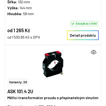
Šířka:
130 mm
Výška:
144 mm
Hloubka:
58 mm
Skladem v GHV
od 1 265 Kč
Detail produktu
od 1 530,65 Kč s DPH
Varianty: 20
ASK 101.4 2U
Měřicí transformátor proudu s přepínatelným vinutím