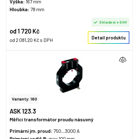
Výška:
167 mm
Hloubka:
78 mm
Skladem v GHV
od 1 720 Kč
Detail produktu
od 2 081,20 Kč s DPH
Varianty: 160
ASK 123.3
Měřicí transformátor proudu násuvný
Primární jm. proud:
750...3000 A
Primární vodič Ø:
max 100 mm