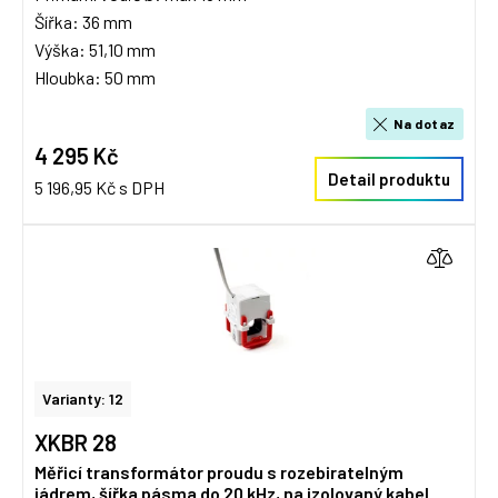
Šířka: 36 mm
Výška: 51,10 mm
Hloubka: 50 mm
Na dotaz
4 295 Kč
Detail produktu
5 196,95 Kč s DPH
Varianty: 12
XKBR 28
Měřicí transformátor proudu s rozebiratelným
jádrem, šířka pásma do 20 kHz, na izolovaný kabel