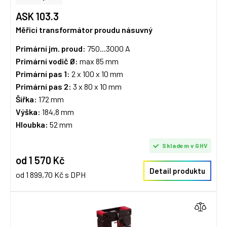
ASK 103.3
Měřicí transformátor proudu násuvný
Primární jm. proud:
750...3000 A
Primární vodič Ø:
max 85 mm
Primární pas 1:
2 x 100 x 10 mm
Primární pas 2:
3 x 80 x 10 mm
Šířka:
172 mm
Výška:
184,8 mm
Hloubka:
52 mm
Skladem v GHV
od 1 570 Kč
Detail produktu
od 1 899,70 Kč s DPH