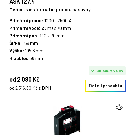
ASK 127.4
Měřicí transformátor proudu násuvný
Primární proud:
1000...2500 A
Primární vodič Ø:
max 70 mm
Primární pas:
120 x 70 mm
Šířka:
159 mm
Výška:
195,3 mm
Hloubka:
58 mm
Skladem v GHV
od 2 080 Kč
Detail produktu
od 2 516,80 Kč s DPH