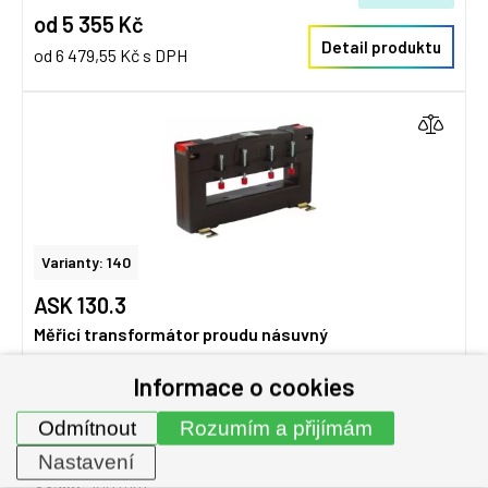
od 5 355 Kč
Detail produktu
od 6 479,55 Kč s DPH
Varianty: 140
ASK 130.3
Měřicí transformátor proudu násuvný
Primární jm. proud:
300...1600 A
Informace o cookies
Primární vodič Ø:
max 25 mm
Odmítnout
Rozumím a přijímám
Primární pas:
130 x 25 mm
Šířka:
180 mm
Nastavení
Výška:
100 mm