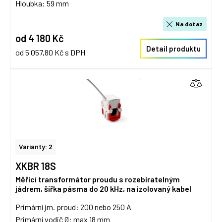
Hloubka: 59 mm
Na dotaz
od 4 180 Kč
Detail produktu
od 5 057,80 Kč s DPH
Varianty: 2
XKBR 18S
Měřicí transformátor proudu s rozebiratelným
jádrem, šířka pásma do 20 kHz, na izolovaný kabel
Primární jm. proud: 200 nebo 250 A
Primární vodič Ø: max 18 mm